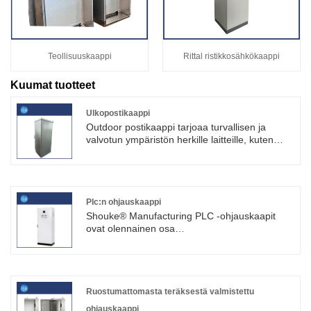
Teollisuuskaappi
Rittal ristikkosähkökaappi
Kuumat tuotteet
Ulkopostikaappi
Outdoor postikaappi tarjoaa turvallisen ja
valvotun ympäristön herkille laitteille, kuten
verkkolaitteille, tietoliikennelaitteille,
sähkönjakeluyksiköille (PDU) ja muille
komponenteille.Shouke® on sitoutunut
kestävään kehitykseen ja pitää
ympäristövastuuta tärkeänä tehtävänä
Plc:n ohjauskaappi
yrityksille.
Shouke® Manufacturing PLC -ohjauskaapit
ovat olennainen osa
teollisuusautomaatiojärjestelmää.
Ohjauskaappi toimii automaatiojärjestelmän
aivoina ja hallitsee useita tuloja ja lähtöjä
koneiden ja prosessien ohjaamiseksi.
Ruostumattomasta teräksestä valmistettu
ohjauskaappi