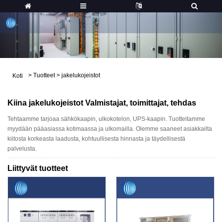
>
Tuotteet
>
jakelukojeistot
Koti
Kiina jakelukojeistot Valmistajat, toimittajat, tehdas
Tehtaamme tarjoaa sähkökaapin, ulkokotelon, UPS-kaapin. Tuotteitamme
myydään pääasiassa kotimaassa ja ulkomailla. Olemme saaneet asiakkailta
kiitosta korkeasta laadusta, kohtuullisesta hinnasta ja täydellisestä
palvelusta.
Liittyvät tuotteet