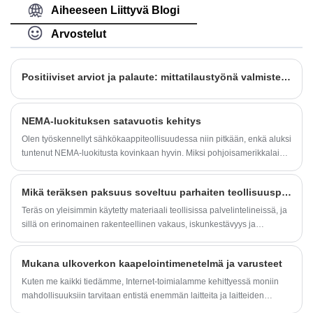
valmistaja, jonka vienti ulottuu moniin maihin
Aiheeseen Liittyvä Blogi
ympäri maailmaa. Emme kuitenkaan pysähdy
vain kaappeihin – olemme erikoistuneet
Arvostelut
räätälöityihin koteloihin kaikkiin sovelluksiin.
Positiiviset arviot ja palaute: mittatilaustyönä valmistettu "Rittal-luokan" ohjauskaappi korealaiselle asiakkaalle
NEMA-luokituksen satavuotis kehitys
Olen työskennellyt sähkökaappiteollisuudessa niin pitkään, enkä aluksi
tuntenut NEMA-luokitusta kovinkaan hyvin. Miksi pohjoisamerikkalaiset
asiakkaat vaativat tämän standardin tunnustamista? Huolellisen
opiskelun jälkeen ymmärsin, ettei tässä ole kyse vain "sertifioinnista",
Mikä teräksen paksuus soveltuu parhaiten teollisuuspalvelintelineisiin?
vaan amerikkalaisen sähköteollisuuden vuosisadan mittaisesta
standardoinnista, joka on täynnä tarinoita alan ammattilaisista, jotka
Teräs on yleisimmin käytetty materiaali teollisissa palvelintelineissä, ja
yrittävät ja tekevät yhteenvedon askel askeleelta.
sillä on erinomainen rakenteellinen vakaus, iskunkestävyys ja
korroosionkestävyys. sen valinnassa on otettava huomioon kolme
keskeistä tekijää: käyttöympäristö, telineen käyttötarkoitus ja telineen
Mukana ulkoverkon kaapelointimenetelmä ja varusteet
tyyppi. Tässä artikkelissa selvitetään optimaalinen teräksen paksuus
eri skenaarioihin.
Kuten me kaikki tiedämme, Internet-toimialamme kehittyessä moniin
mahdollisuuksiin tarvitaan entistä enemmän laitteita ja laitteiden
lisääntyessä myös koko kaapin sisällä olevaa johdotusta on