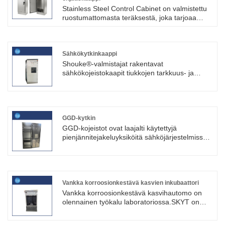
Stainless Steel Control Cabinet on valmistettu
ruostumattomasta teräksestä, joka tarjoaa
kestävyyttä, korroosionkestävyyttä ja suojaa
ympäristötekijöiltä, ​​kuten kosteudelta, pölyltä ja
kemikaaleilta.Shouke® on SKYT:n edustaja
Kiinassa, joka on erikoistunut teollisuuden
Sähkökytkinkaappi
sähkökaappien tuotantoon ja toimittamiseen. .
Shouke®-valmistajat rakentavat
sähkökojeistokaapit tiukkojen tarkkuus- ja
laatuvaatimusten mukaisesti varmistaakseen
sähkönjakelujärjestelmien sujuvan ja turvallisen
toiminnan ja minimoiden samalla sähköpalojen,
oikosulkujen ja muiden vaarojen riskin.
GGD-kytkin
GGD-kojeistot ovat laajalti käytettyjä
pienjännitejakeluyksiköitä sähköjärjestelmissä.
ne asennetaan yleisesti voimalaitoksiin,
toimistorakennuksiin ja moniin muihin tiloihin
toimimaan sähkönjakelukeskuksina ja
ohjauskeskuksina. SKYT on äskettäin
valmistanut uuden erän standardinmukaisia ​​
Vankka korroosionkestävä kasvien inkubaattori
GGD-kytkinlaitteita joustavalla ilmanvaihdolla.
Vankka korroosionkestävä kasvihautomo on
olennainen työkalu laboratoriossa.SKYT on
äskettäin julkaissut uuden erän inkubaattoria.
Ja SKYT on johtava sähkönjakelukaappien