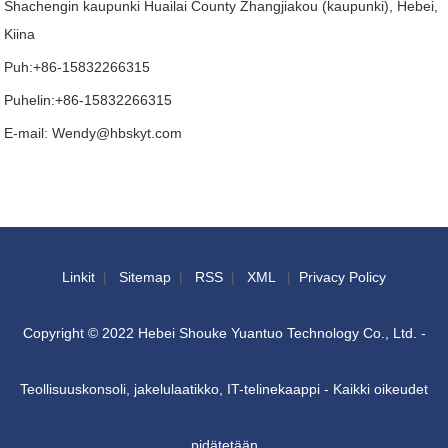
Shachengin kaupunki Huailai County Zhangjiakou (kaupunki), Hebei,
Kiina
Puh:
+86-15832266315
Puhelin:
+86-15832266315
E-mail:
Wendy@hbskyt.com
Linkit
|
Sitemap
|
RSS
|
XML
|
Privacy Policy
Copyright © 2022 Hebei Shouke Yuantuo Technology Co., Ltd. -
Teollisuuskonsoli, jakelulaatikko, IT-telinekaappi - Kaikki oikeudet
pidätetään