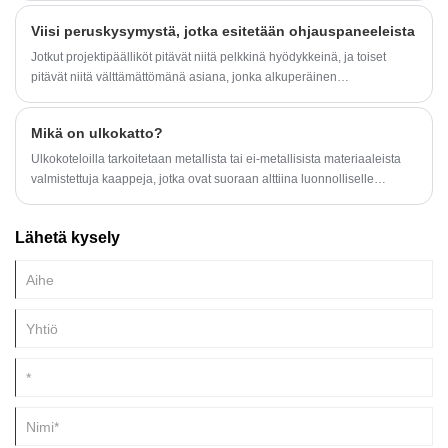
järjestettävä.
Viisi peruskysymystä, jotka esitetään ohjauspaneeleista
Jotkut projektipäälliköt pitävät niitä pelkkinä hyödykkeinä, ja toiset
pitävät niitä välttämättömänä asiana, jonka alkuperäinen
laitevalmistaja (OEM) tai sähköurakoitsija tarjoaa.
Mikä on ulkokatto?
Ulkokoteloilla tarkoitetaan metallista tai ei-metallisista materiaaleista
valmistettuja kaappeja, jotka ovat suoraan alttiina luonnolliselle
ilmastolle.
Lähetä kysely