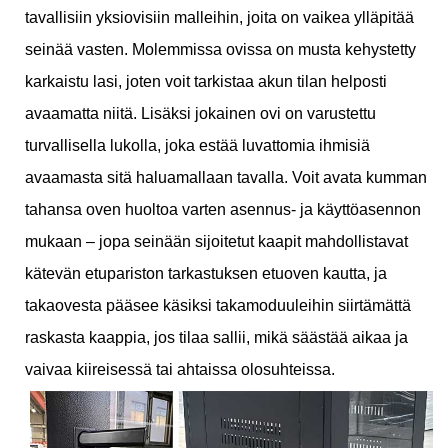
tavallisiin yksiovisiin malleihin, joita on vaikea ylläpitää
seinää vasten. Molemmissa ovissa on musta kehystetty
karkaistu lasi, joten voit tarkistaa akun tilan helposti
avaamatta niitä. Lisäksi jokainen ovi on varustettu
turvallisella lukolla, joka estää luvattomia ihmisiä
avaamasta sitä haluamallaan tavalla. Voit avata kumman
tahansa oven huoltoa varten asennus- ja käyttöasennon
mukaan – jopa seinään sijoitetut kaapit mahdollistavat
kätevän etupariston tarkastuksen etuoven kautta, ja
takaovesta pääsee käsiksi takamoduuleihin siirtämättä
raskasta kaappia, jos tilaa sallii, mikä säästää aikaa ja
vaivaa kiireisessä tai ahtaissa olosuhteissa.