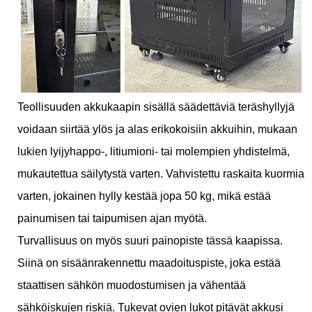
Teollisuuden akkukaapin sisällä säädettäviä teräshyllyjä
voidaan siirtää ylös ja alas erikokoisiin akkuihin, mukaan
lukien lyijyhappo-, litiumioni- tai molempien yhdistelmä,
mukautettua säilytystä varten. Vahvistettu raskaita kuormia
varten, jokainen hylly kestää jopa 50 kg, mikä estää
painumisen tai taipumisen ajan myötä.
Turvallisuus on myös suuri painopiste tässä kaapissa.
Siinä on sisäänrakennettu maadoituspiste, joka estää
staattisen sähkön muodostumisen ja vähentää
sähköiskujen riskiä. Tukevat ovien lukot pitävät akkusi